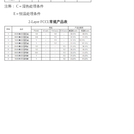
注释： C＝湿热处理条件
E＝恒温处理条件
2-Layer FCCL
常规产品表
注释: RACu --压延铜箔 EDCu --电解铜箔 1mil
PI=25um 0.8mil PI=20um 1/2mil PI=12um
1 oz 铜箔=35um 1/2 oz 铜箔=18um 1/3 oz 铜箔=12um
前一个：
挠性覆铜板用LP-S-B/R铜箔 Matte side
ꄴ
treatment low profile foil in back/red
后一个：
有胶柔性覆铜板
ꄲ